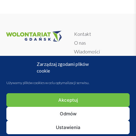
Kontakt
O nas
Wiadomości
Dokumenty
Regulamin
Zarządzaj zgodami plików
WolontariAPP
Polityka prywatności
cookie
Baza Organizacji i Instytucji
Przetwarzanie danych
Używamy plików cookies w celu optymalizacji serwisu.
osobowych
Polityka plików cookies
Akceptuj
Statut stowarzyszenia
Sprawozdania
Odmów
Ustawienia