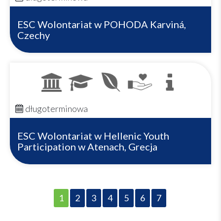
ESC Wolontariat w POHODA Karviná,
Czechy
długoterminowa
ESC Wolontariat w Hellenic Youth
Participation w Atenach, Grecja
1
2
3
4
5
6
7