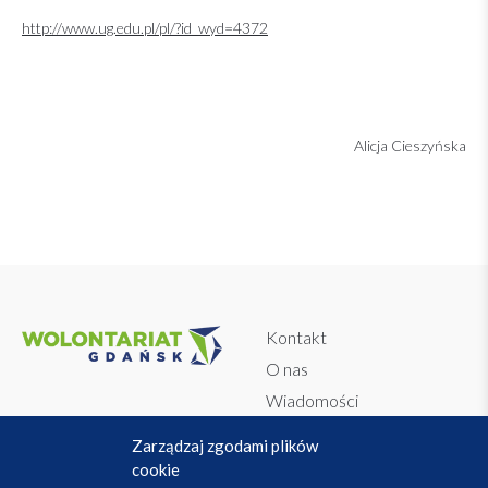
http://www.ug.edu.pl/pl/?id_wyd=4372
Alicja Cieszyńska
Kontakt
O nas
Wiadomości
Dokumenty
Regulamin
Zarządzaj zgodami plików
WolontariAPP
Polityka prywatności
cookie