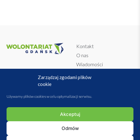
Kontakt
O nas
Wiadomości
Dokumenty
Regulamin
Zarządzaj zgodami plików
WolontariAPP
Polityka prywatności
cookie
Baza Organizacji i Instytucji
Przetwarzanie danych
Używamy plików cookies w celu optymalizacji serwisu.
osobowych
Polityka plików cookies
Akceptuj
Statut stowarzyszenia
Sprawozdania
Odmów