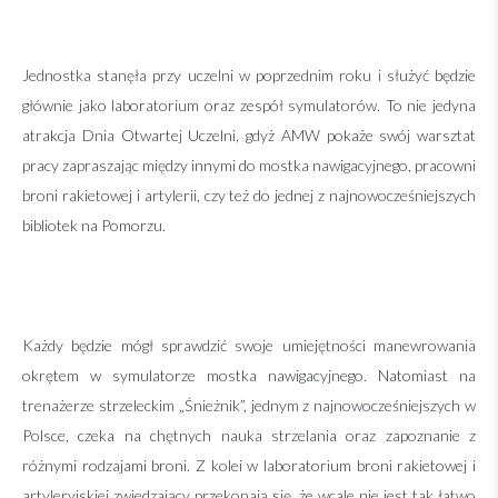
Jednostka stanęła przy uczelni w poprzednim roku i służyć będzie
głównie jako laboratorium oraz zespół symulatorów. To nie jedyna
atrakcja Dnia Otwartej Uczelni, gdyż AMW pokaże swój warsztat
pracy zapraszając między innymi do mostka nawigacyjnego, pracowni
broni rakietowej i artylerii, czy też do jednej z najnowocześniejszych
bibliotek na Pomorzu.
K
ażdy będzie mógł sprawdzić swoje umiejętności manewrowania
okrętem w symulatorze mostka nawigacyjnego. Natomiast na
trenażerze strzeleckim „Śnieżnik”, jednym z najnowocześniejszych w
Polsce, czeka na chętnych nauka strzelania oraz zapoznanie z
różnymi rodzajami broni. Z kolei w laboratorium broni rakietowej i
artyleryjskiej zwiedzający przekonają się, że wcale nie jest tak łatwo