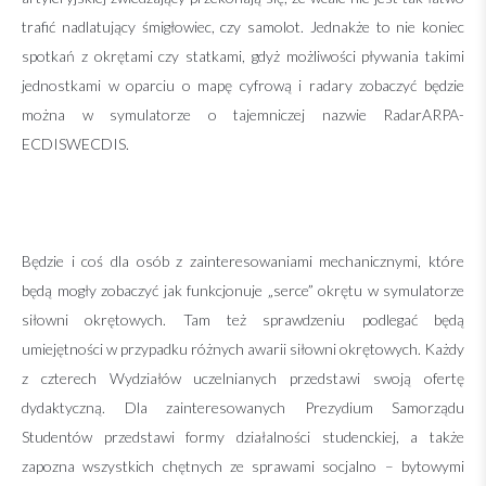
trafić nadlatujący śmigłowiec, czy samolot. Jednakże to nie koniec
spotkań z okrętami czy statkami, gdyż możliwości pływania takimi
jednostkami w oparciu o mapę cyfrową i radary zobaczyć będzie
można w symulatorze o tajemniczej nazwie RadarARPA-
ECDISWECDIS.
Będzie i coś dla osób z zainteresowaniami mechanicznymi, które
będą mogły zobaczyć jak funkcjonuje „serce” okrętu w symulatorze
siłowni okrętowych. Tam też sprawdzeniu podlegać będą
umiejętności w przypadku różnych awarii siłowni okrętowych. Każdy
z czterech Wydziałów uczelnianych przedstawi swoją ofertę
dydaktyczną. Dla zainteresowanych Prezydium Samorządu
Studentów przedstawi formy działalności studenckiej, a także
zapozna wszystkich chętnych ze sprawami socjalno – bytowymi