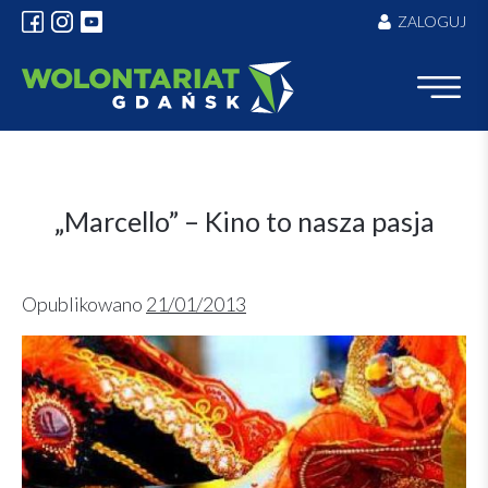
Skip
ZALOGUJ
to
content
„Marcello” – Kino to nasza pasja
Opublikowano
21/01/2013