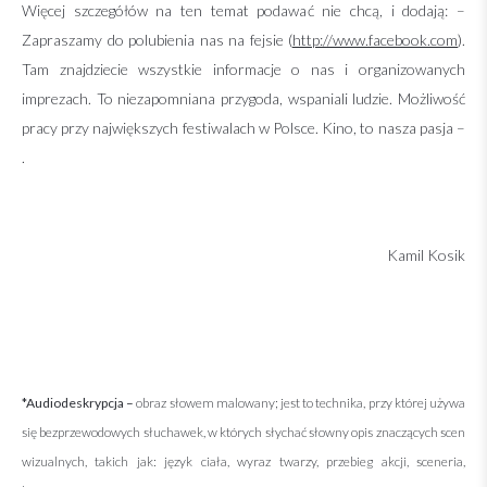
Więcej szczegółów na ten temat podawać nie chcą, i dodają: –
Zapraszamy do polubienia nas na fejsie (
http://www.facebook.com
).
Tam znajdziecie wszystkie informacje o nas i organizowanych
imprezach. To niezapomniana przygoda, wspaniali ludzie. Możliwość
pracy przy największych festiwalach w Polsce. Kino, to nasza pasja –
.
Kamil Kosik
*Audiodeskrypcja –
obraz słowem malowany; jest to technika, przy której używa
się bezprzewodowych słuchawek, w których słychać słowny opis znaczących scen
wizualnych, takich jak: język ciała, wyraz twarzy, przebieg akcji, sceneria,