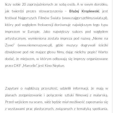
liczy sobie 20 zaprzyjaźnionych ze sobą osób. A w swym dorobku,
jak twierdzi prezes stowarzyszenia –
Błażej Kroplewski
, jest
festiwal Najgorszych Filmów Świata (www.najgorszefilmyswiata.pl),
który pod względem frekwencji dorównuje największym tego typu
imprezom w Europie. Jako największy sukces pod względem
artystycznym, wymieniona została impreza pod nazwą „Nieme na
Żywo” (www.niemenazywo.pl), gdzie muzycy dogrywali ścieżki
dźwiękowe pod nie mające głosu filmy, dając nielichy popis! Warto
dodać, że miejscem, w którym odbywają się imprezy organizowane
przez DKF „Marcello”, jest Kino Neptun.
Zapytani o najbliższą przyszłość, udzielili informacji, że mają w
planach zorganizowanie i połączenie sztuki filmowej z malarską.
Przed wejściem na seans, widz będzie miał możliwość zapoznania się
z wystawami prac plastycznych, związanych z tematyką spotkania.