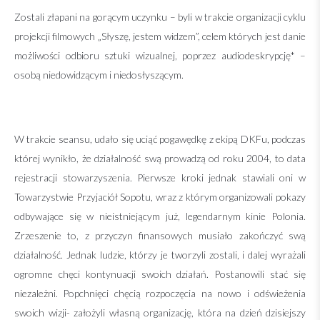
Zostali złapani na gorącym uczynku – byli w trakcie organizacji cyklu
projekcji filmowych „Słyszę, jestem widzem”, celem których jest danie
możliwości odbioru sztuki wizualnej, poprzez audiodeskrypcję* –
osobą niedowidzącym i niedosłyszącym.
W trakcie seansu, udało się uciąć pogawędkę z ekipą DKFu, podczas
której wynikło, że działalność swą prowadzą od roku 2004, to data
rejestracji stowarzyszenia. Pierwsze kroki jednak stawiali oni w
Towarzystwie Przyjaciół Sopotu, wraz z którym organizowali pokazy
odbywające się w nieistniejącym już, legendarnym kinie Polonia.
Zrzeszenie to, z przyczyn finansowych musiało zakończyć swą
działalność. Jednak ludzie, którzy je tworzyli zostali, i dalej wyrażali
ogromne chęci kontynuacji swoich działań. Postanowili stać się
niezależni. Popchnięci chęcią rozpoczęcia na nowo i odświeżenia
swoich wizji- założyli własną organizację, która na dzień dzisiejszy