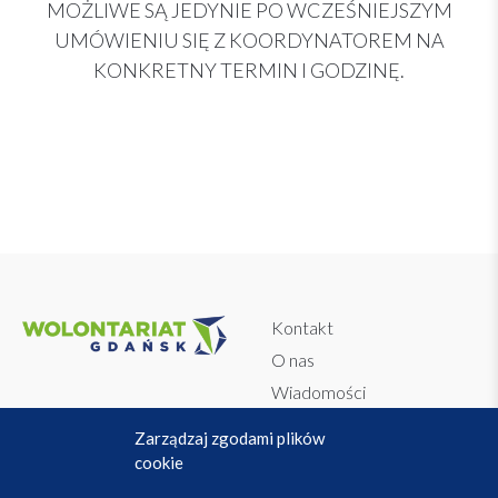
MOŻLIWE SĄ JEDYNIE PO WCZEŚNIEJSZYM
UMÓWIENIU SIĘ Z KOORDYNATOREM NA
KONKRETNY TERMIN I GODZINĘ.
Kontakt
O nas
Wiadomości
Dokumenty
Regulamin
Zarządzaj zgodami plików
WolontariAPP
Polityka prywatności
cookie
Baza Organizacji i Instytucji
Przetwarzanie danych