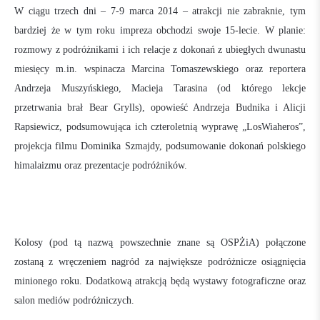
W ciągu trzech dni – 7-9 marca 2014 – atrakcji nie zabraknie, tym
bardziej że w tym roku impreza obchodzi swoje 15-lecie. W planie:
rozmowy z podróżnikami i ich relacje z dokonań z ubiegłych dwunastu
miesięcy m.in. wspinacza Marcina Tomaszewskiego oraz reportera
Andrzeja Muszyńskiego, Macieja Tarasina (od którego lekcje
przetrwania brał Bear Grylls), opowieść Andrzeja Budnika i Alicji
Rapsiewicz, podsumowująca ich czteroletnią wyprawę „LosWiaheros”,
projekcja filmu Dominika Szmajdy, podsumowanie dokonań polskiego
himalaizmu oraz prezentacje podróżników.
Kolosy (pod tą nazwą powszechnie znane są OSPŻiA) połączone
zostaną z wręczeniem nagród za największe podróżnicze osiągnięcia
minionego roku. Dodatkową atrakcją będą wystawy fotograficzne oraz
salon mediów podróżniczych.