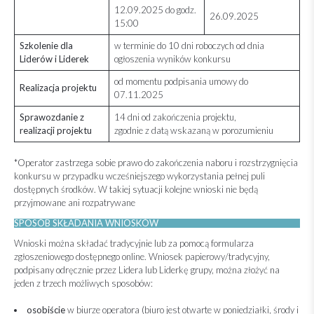
12.09.2025 do godz.
26.09.2025
15:00
Szkolenie dla
w terminie do 10 dni roboczych od dnia
Liderów i Liderek
ogłoszenia wyników konkursu
od momentu podpisania umowy do
Realizacja projektu
07.11.2025
Sprawozdanie z
14 dni od zakończenia projektu,
realizacji projektu
zgodnie z datą wskazaną w porozumieniu
*Operator zastrzega sobie prawo do zakończenia naboru i rozstrzygnięcia
konkursu w przypadku wcześniejszego wykorzystania pełnej puli
dostępnych środków. W takiej sytuacji kolejne wnioski nie będą
przyjmowane ani rozpatrywane
SPOSÓB SKŁADANIA WNIOSKÓW
Wnioski można składać tradycyjnie lub za pomocą formularza
zgłoszeniowego dostępnego online. Wniosek papierowy/tradycyjny,
podpisany odręcznie przez Lidera lub Liderkę grupy, można złożyć na
jeden z trzech możliwych sposobów:
osobiście
w biurze operatora (biuro jest otwarte w poniedziałki, środy i