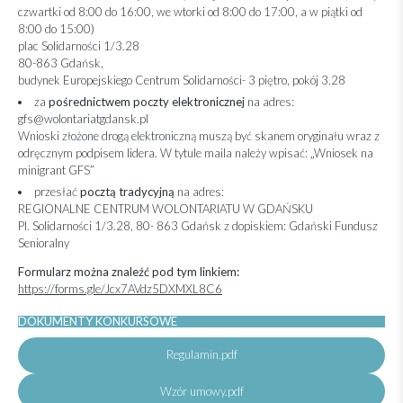
czwartki od 8:00 do 16:00, we wtorki od 8:00 do 17:00, a w piątki od
8:00 do 15:00)
plac Solidarności 1/3.28
80-863 Gdańsk,
budynek Europejskiego Centrum Solidarności- 3 piętro, pokój 3.28
za
pośrednictwem
poczty elektronicznej
na adres:
gfs@wolontariatgdansk.pl
Wnioski złożone drogą elektroniczną muszą być skanem oryginału wraz z
odręcznym podpisem lidera. W tytule maila należy wpisać: „Wniosek na
minigrant GFS”
przesłać
pocztą tradycyjną
na adres:
REGIONALNE CENTRUM WOLONTARIATU W GDAŃSKU
Pl. Solidarności 1/3.28, 80- 863 Gdańsk z dopiskiem: Gdański Fundusz
Senioralny
Formularz można znaleźć pod tym linkiem:
https://forms.gle/Jcx7AVdz5DXMXL8C6
DOKUMENTY KONKURSOWE
Regulamin.pdf
Wzór umowy.pdf