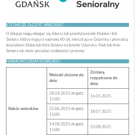
KTO MOŻE ZŁOŻYĆ WNIOSEK?
O dotacje mogą ubiegać się liderzy lub przedstawiciele Klubów i Kół
Seniora, którzy mają co najmniej 60 lat, mieszkają w Gdańsku i prowadzą
działalność Klubu lub Koła Seniora na terenie Gdańska. Klub lub Koło
Seniora nie może posiadać osobowości prawnej.
HARMONOGRAM KONKURSU
Zostaną
Wnioski złożone do
rozpatrzone do
dnia:
dnia:
28.04.2025 do godz.
16.05.2025
15:00
Nabór wniosków
25.06.2025 do godz.
18.07.2025
15:00
14.08.2025 do godz.
22.08.2025
15:00