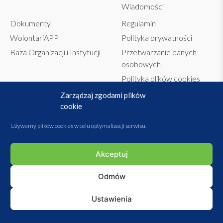
Wiadomości
Dokumenty
Regulamin
WolontariAPP
Polityka prywatności
Baza Organizacji i Instytucji
Przetwarzanie danych
osobowych
Polityka plików cookies
Statut stowarzyszenia
Zarządzaj zgodami plików
cookie
Sprawozdania
Używamy plików cookies w celu optymalizacji serwisu.
PROJEKT I WYKONANIE:
MEHOWMY
Akceptuj
Odmów
Ustawienia